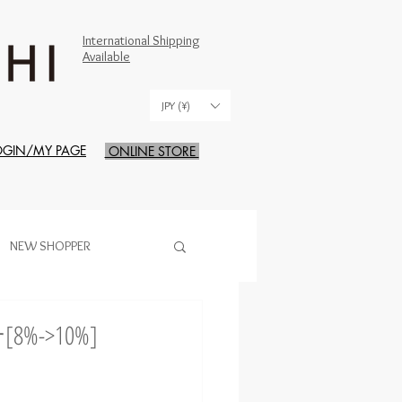
International Shipping
Available
JPY (¥)
OGIN/MY PAGE
ONLINE STORE
NEW SHOPPER
->10%]