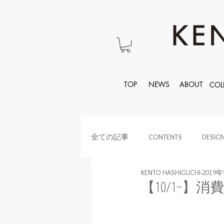
TOP
NEWS
ABOUT
COL
全ての記事
CONTENTS
DESIG
KENTO HASHIGUCHI
2019
【10/1~】