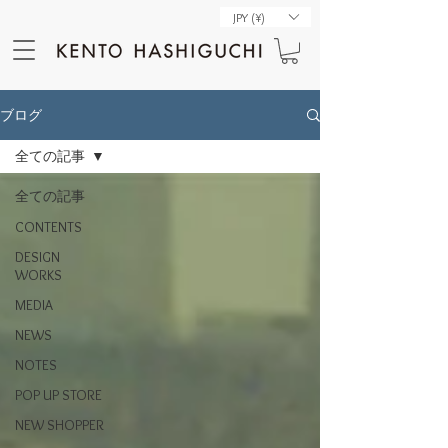
JPY (¥)
ブログ
全ての記事
全ての記事
CONTENTS
DESIGN
WORKS
MEDIA
NEWS
NOTES
POP UP STORE
NEW SHOPPER