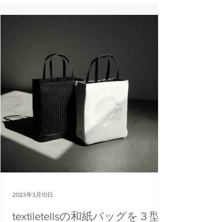
——————————— KG＋ではサスティナブ
ルなプロジェクトとして、過去に看板バナ
ーなどで使用したター...
2023年3月10日
textiletellsの和紙バッグを３型