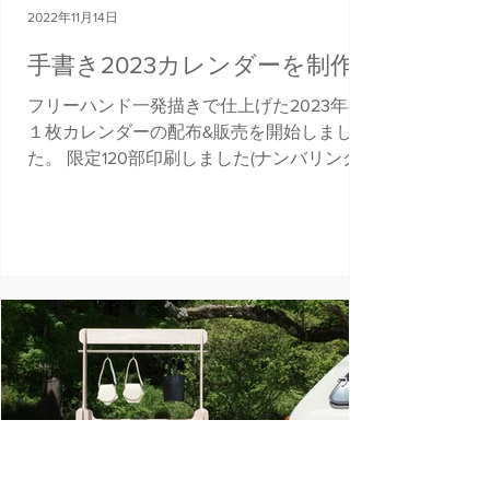
2022年11月14日
手書き2023カレンダーを制作
フリーハンド一発描きで仕上げた2023年の
１枚カレンダーの配布&販売を開始しまし
た。 限定120部印刷しました(ナンバリング
入り) フリーハンドで描いたものをスキャン
して印刷したものです SIZE:A3変形
(247×420mm) 販売に関するお知らせなどの
受け取りは以下より...