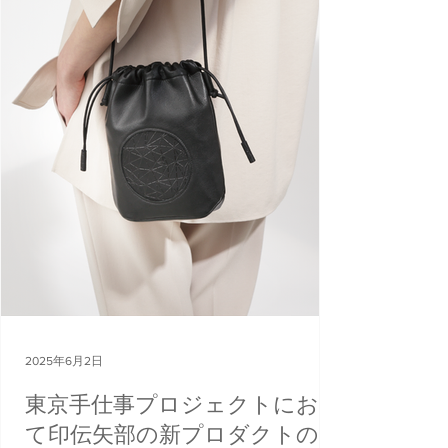
Photography Festival KYOTOGRAPHIE 京都
国際写真祭 13th Edition 2025.04.12 Sat. -
05.11 Sun. @kyotophonie_ @kgplus
@kentohashiguchi (c)Yuma Nishimura KG＋
SELECT 2023 西村祐馬｜Yuma Nishimura
"Savepoint" ーーーーーーー 販売に関するお
知らせなどの受け取りは以下より メールマ
ガジンの登録 公式LINEの登録 ーーーーーー
ー KENTO HASHIGUCHI HP:
http://www.kentohashiguchi.com
2025年6月2日
東京手仕事プロジェクトにおい
て印伝矢部の新プロダクトのデ