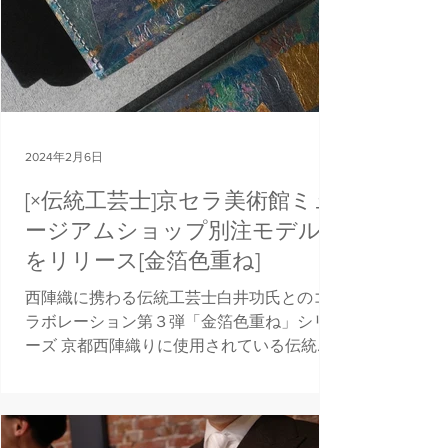
2024年2月6日
[×伝統工芸士]京セラ美術館ミュ
ージアムショップ別注モデル
をリリース[金箔色重ね]
西陣織に携わる伝統工芸士白井功氏とのコ
ラボレーション第３弾「金箔色重ね」シリ
ーズ 京都西陣織りに使用されている伝統技
法「引箔(HIKIBAKU)」を用い、職人の長年
の感覚によって金箔や銀箔に色を重ねた加
工を施し、揉み込んだ後に裁断、再配置さ
れ、唯一無二の柄を作り出す。...