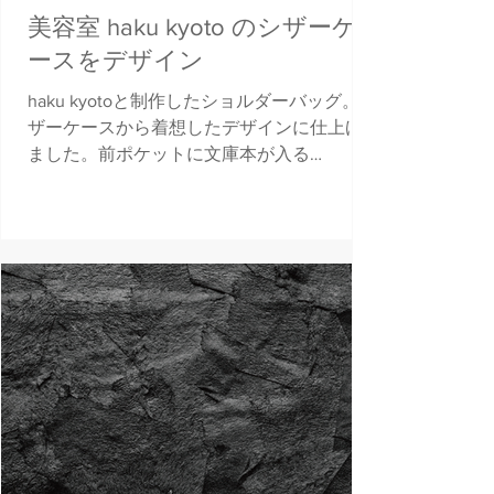
美容室 haku kyoto のシザーケ
ースをデザイン
haku kyotoと制作したショルダーバッグ。シ
ザーケースから着想したデザインに仕上げ
ました。前ポケットに文庫本が入る
「model:book」とハサミが３丁入る
「model:scissor」の２タイプ展開。 両者と
も見た目のデザインは同一で中身だけを変
更し美容師とお客様が...