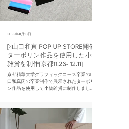
2022年11月18日
[×山口和真 POP UP STORE開催]
ターポリン作品を使用した小物
雑貨を制作[京都11.26- 12.11]
京都精華大学グラフィックコース卒業の山
口和真氏の卒業制作で展示されたターポリ
ン作品を使用して小物雑貨に制作しまし
た。 下記の期間、@karas_staff にてPOP UP
を開催します。１点１点全く異なる雰囲気
に仕上がっています。ぜひお楽しみいただ
ければと思います。...