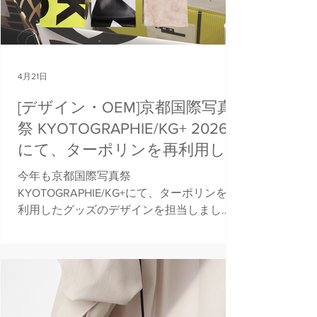
トが特徴な巾着バッグ バッグのパターンに
合わせて柄位置は綿密に擦り合わせて制作
しました。 オリジナルの金属モチーフや内
タグもカワグチさんのこだわりが詰まって
4月21日
いて可愛いです。 カワグチタクヤさんの個
展やオンラインストアにて販売しています
[デザイン・OEM]京都国際写真
🙋 @tac_kk #カワグチタクヤ ◻︎OEMやデザ
祭 KYOTOGRAPHIE/KG+ 2026
インのご相談はお問い合わせからお願いし
ます ーーーーーーー 販売に関するお知らせ
にて、ターポリンを再利用した
などの受け取りは以下より メールマガジン
グッズのデザインを担当
今年も京都国際写真祭
の登録 公式LINEの登録 ーーーーーーー
KYOTOGRAPHIE/KG+にて、ターポリンを再
KENTO HASHIGUCHI HP: http://www.k
利用したグッズのデザインを担当しまし
た。 . 過去に看板バナーなどで使用したター
ポリンを再利用したグッズを制作。定期開
催イベントならではのサスティナブルなプ
ロジェクトを運営しています。インフォメ
ーションセンターや、関連ショップにて数
量限定販売しています。 . International