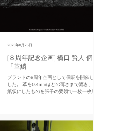
2023年8月25日
[８周年記念企画] 橋口 賢人 個展
「革鱗」
ブランドの8周年企画として個展を開催しま
した。 革を0.4mmほどの薄さまで漉き、和
紙状にしたものを張子の要領で一枚一枚貼
っていきます。 自立するオブジェや壁面作
品を制作。 ▽展示会概要▽ 橋口 賢人 個展
「革鱗」 Kento Hashiguchi Solo...