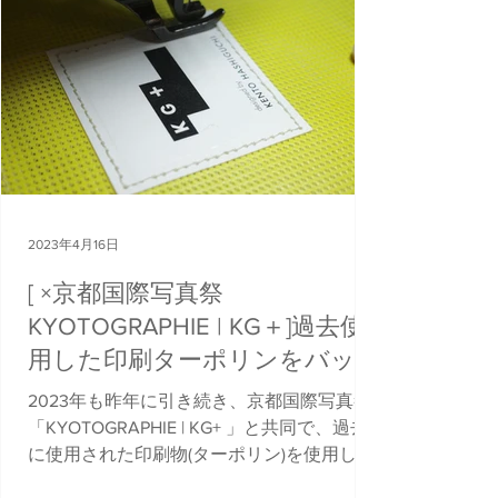
2023年4月16日
[ ×京都国際写真祭
KYOTOGRAPHIE | KG＋]過去使
用した印刷ターポリンをバッグ
やポーチにリデザイン[2023]
2023年も昨年に引き続き、京都国際写真祭
「KYOTOGRAPHIE | KG+ 」と共同で、過去
に使用された印刷物(ターポリン)を使用した
トートバッグを製作しました。