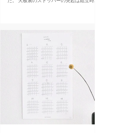
た。 天板裏のストッパーの突起は組立時、
脚を固定するための役割も担います。 解体
時、合板２枚分のフラットな構造になるた
め運搬性にも優れています。 天板は表面の
み白に塗装しています。...