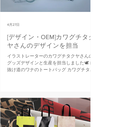
4月27日
[デザイン・OEM]カワグチタク
ヤさんのデザインを担当
イラストレーターのカワグチタクヤさんの
グッズデザインと生産を担当しました🕊️ ◻︎
抜け道のワナのトートバッグ カワグチタク
ヤさんオリジナルのジャガード生地をメイ
ンにしつつ、裏地には色を使って少しポッ
プな印象に。 表の真ん中にはカワグチさん
の鳥のモチーフ金具がさりげなくアクセン
トになっています。 ライトグレーとブラッ
クの2色展開です。 A4ファイルも入り、大
きめの内ポケットもあるため、日常的にお
使いいただけます。 ◻︎少し縦長のシルエッ