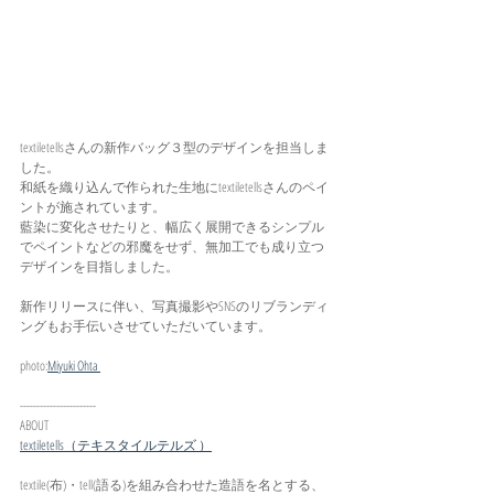
textiletellsさんの新作バッグ３型のデザインを担当しま
した。
和紙を織り込んで作られた生地にtextiletellsさんのペイ
ントが施されています。
藍染に変化させたりと、幅広く展開できるシンプル
でペイントなどの邪魔をせず、無加工でも成り立つ
デザインを目指しました。
新作リリースに伴い、写真撮影やSNSのリブランディ
ングもお手伝いさせていただいています。
photo:
Miyuki Ohta 
-----------------------
ABOUT
textiletells（テキスタイルテルズ ）
textile(布)・tell(語る)を組み合わせた造語を名とする、