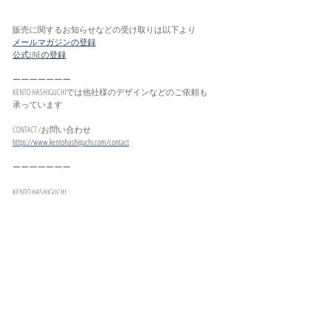
販売に関するお知らせなどの受け取りは以下より
メールマガジンの登録
公式LINEの登録
ーーーーーーー
KENTO HASHIGUCHIでは他社様のデザインなどのご依頼も
承っています
CONTACT /お問い合わせ
https://www.kentohashiguchi.com/contact
ーーーーーーー
KENTO HASHIGUCHI
HP: 
http://www.kentohashiguchi.com
ONLINE SOTRE: 
https://www.kentohashiguchi.com/shop
instaglam: 
https://www.instagram.com/kentohashiguchi/
DESIGN WORKS