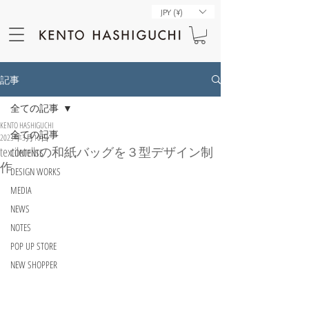
JPY (¥)
記事
全ての記事
KENTO HASHIGUCHI
全ての記事
2023年3月10日
textiletellsの和紙バッグを３型デザイン制
CONTENTS
作
DESIGN WORKS
MEDIA
NEWS
NOTES
POP UP STORE
NEW SHOPPER