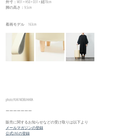
外寸：W31 × H50 × D31 × 紐70cm　
脚の高さ：9.5cm
着画モデル　163cm
photo:YUKI NOBUHARA
ーーーーーーー
販売に関するお知らせなどの受け取りは以下より
メールマガジンの登録
公式LINEの登録