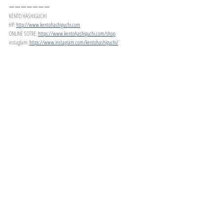
ーーーーーーー
KENTO HASHIGUCHI
HP: 
http://www.kentohashiguchi.com
ONLINE SOTRE: 
https://www.kentohashiguchi.com/shop
instaglam: 
https://www.instagram.com/kentohashiguchi/
DESIGN WORKS
最新記事
すべて表示