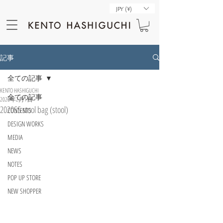
JPY (¥)
記事
全ての記事
KENTO HASHIGUCHI
全ての記事
2020年2月1日
2020SS stool bag (stool)
CONTENTS
DESIGN WORKS
MEDIA
NEWS
NOTES
POP UP STORE
NEW SHOPPER