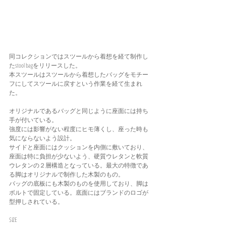
同コレクションではスツールから着想を経て制作し
たstool bagをリリースした。
本スツールはスツールから着想したバッグをモチー
フにしてスツールに戻すという作業を経て生まれ
た。
オリジナルであるバッグと同じように座面には持ち
手が付いている。
強度には影響がない程度にヒモ薄くし、座った時も
気にならないよう設計。
サイドと座面にはクッションを内側に敷いており、
座面は特に負担が少ないよう、硬質ウレタンと軟質
ウレタンの２層構造となっている。最大の特徴であ
る脚はオリジナルで制作した木製のもの。
バッグの底板にも木製のものを使用しており、脚は
ボルトで固定している。底面にはブランドのロゴが
型押しされている。
SIZE