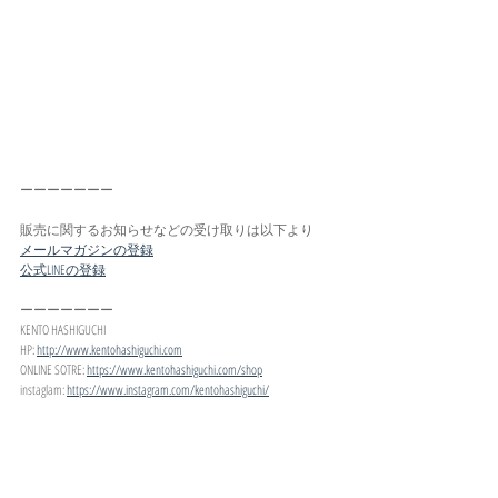
ーーーーーーー
販売に関するお知らせなどの受け取りは以下より
メールマガジンの登録
公式LINEの登録
ーーーーーーー
KENTO HASHIGUCHI
HP: 
http://www.kentohashiguchi.com
ONLINE SOTRE: 
https://www.kentohashiguchi.com/shop
instaglam: 
https://www.instagram.com/kentohashiguchi/