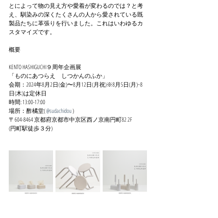
とによって物の見え方や愛着が変わるのでは？と考
え、馴染みの深くたくさんの人から愛されている既
製品たちに革張りを行いました。これはいわゆるカ
スタマイズです。
概要
KENTO HASHIGUCHI９周年企画展
「ものにあつらえ　しつかんのふか」
会期：2024年8月2日(金)〜8月12日(月祝)※8月5日(月)~8
日(木)は定休日
時間: 13:00-17:00
場所：酢橘堂( 
@sudachidou
 )
〒604-8464 京都府京都市中京区西ノ京南円町82 2F
(円町駅徒歩３分)