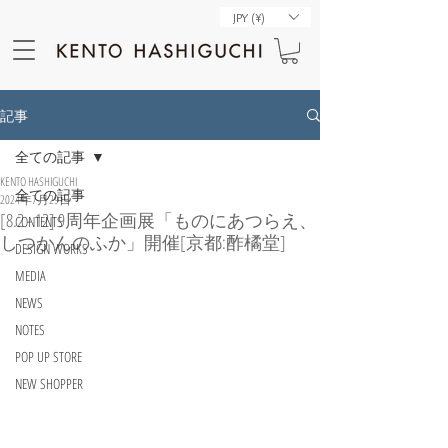
JPY (¥)
記事
全ての記事
KENTO HASHIGUCHI
全ての記事
2024年7月29日
[8.2 - 12] 9周年企画展「ものにあつらえ、
CONTENTS
しつかんのふか」開催[京都:酢橘堂]
DESIGN WORKS
MEDIA
NEWS
NOTES
POP UP STORE
NEW SHOPPER