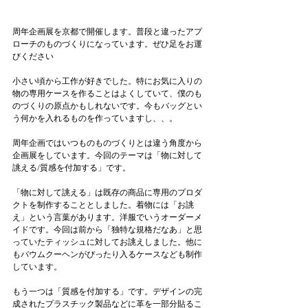
周年企画展を京都で開催します。普段と違ったアプ
ローチのものづくりになっています。ぜひ足をお運
びください
小さい頃から工作が好きでした。特にお気に入りの
物の専用ケースを作ることはよくしていて、僕のも
のづくりの原点かもしれないです。今もバッグとい
う何かを入れるものを作っていますし、、。
周年企画ではいつものものづくりとは違う角度から
企画展をしています。今回のテーマは「物に対して
誂える/質感を付加する」です。
「物に対して誂える」は既存の商品に専用のプロダ
クトを制作することとしました。着物には「お誂
え」という言葉があります。洋服でいうオーダーメ
イドです。今回は前から「独特な規格だなあ」と思
っていたティッシュに対してお誂えしました。他に
もバウムクーヘンがぴったり入るケースなども制作
しています。
もう一つは「質感を付加する」です。デザインの完
成されたプラスチック製品などに革を一部分貼るこ