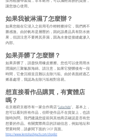
採用粗腰帶製成，非常耐用，可以減輕肩膀的負擔，
讓您放心使用。
如果我被淋濕了怎麼辦？
如果您能在它浸入之前用毛巾輕輕擦掉它，我們將不
勝感激。由於帆布是層壓的，因此該產品具有防水效
果，但請注意不要將其弄濕，因為水會從接縫處滲入
內部。
如果弄髒了怎麼辦？
如果弄髒了，請盡快用橡皮擦擦。您也可以使用用水
潤濕的三聚氰胺海綿。請注意，如果它變髒後有一段
時間，它會沉積並且難以去除污垢。由於表面經過乙
烯基處理，我認為去除污垢相對容易。
想直接看作品購買，有實體店
嗎？
在京都府京都市有一家合作商店“
Suitachido
”。基本上，
您可以看到所有作品，但即使作品不在貨架上，也請
隨時詢問。我們建議您提前與其他商店確認是否有您
想要的作品。有關實際商店的詳細信息，例如地址和
營業時間，請參閱下面的 SHOP 頁面。
https://www.kentohashiguchi.com/shoplist