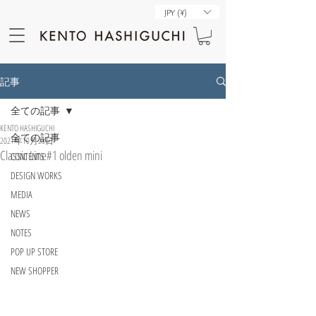
JPY (¥)
記事
全ての記事
KENTO HASHIGUCHI
全ての記事
2021年10月28日
Classic Line#1 olden mini
CONTENTS
DESIGN WORKS
MEDIA
NEWS
NOTES
POP UP STORE
NEW SHOPPER