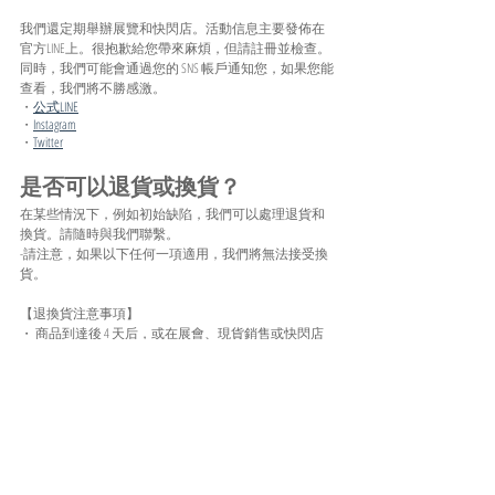
我們還定期舉辦展覽和快閃店。活動信息主要發佈在
官方LINE上。很抱歉給您帶來麻煩，但請註冊並檢查。
同時，我們可能會通過您的 SNS 帳戶通知您，如果您能
查看，我們將不勝感激。
・
公式LINE
・
Instagram
・
Twitter
是否可以退貨或換貨？
在某些情況下，例如初始缺陷，我們可以處理退貨和
換貨。請隨時與我們聯繫。
-請注意，如果以下任何一項適用，我們將無法接受換
貨。
【退換貨注意事項】
・ 商品到達後 4 天后，或在展會、現貨銷售或快閃店
收到商品後。
・如果有證據表明您已經使用或試過（皺紋、皺紋、
划痕、氣味附著等）
・如果退回的部分作品或配件丟失
如果我的作品壞了，我可以修理
它嗎？