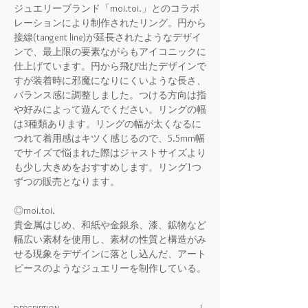
ジュエリーブランド「moi.toi.」とのコラボ
レーションにより制作されたリング。円から
接線(tangent line)が延長されたようなデザイ
ンで、最上限の要素ながらもアイコニックに
仕上げています。円から飛び出たデザインで
すが装着時に邪魔になりにくいような長さ、
バランス感に調整しました。つける方向は指
や好みによって遊んでください。リングの幅
は3種類あります。リングの幅が太くなるに
つれて着用感はキツく感じるので、5.5mm幅
でサイズで悩まれた際はジャストサイズより
も少し大きめをおすすめします。リング1つ
ずつの販売となります。
◎moi.toi.
貴金属はじめ、和紙や金銀糸、漆、鉱物など
幅広い素材を使用し、素材の性質と構造がみ
せる現象をデザインに落とし込んだ、アート
ピースのようなジュエリーを制作している。