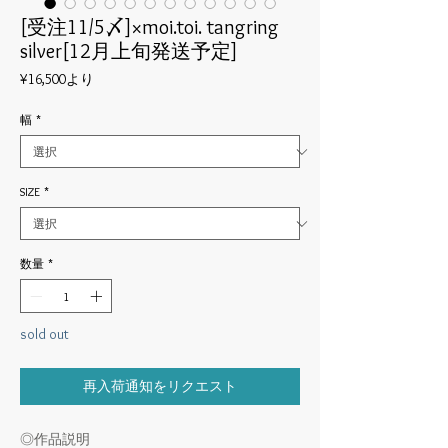
[受注11/5〆]×moi.toi. tangring
silver[12月上旬発送予定]
セ
¥16,500
より
ー
ル
幅
*
価
格
SIZE
*
数量
*
sold out
再入荷通知をリクエスト
◎作品説明