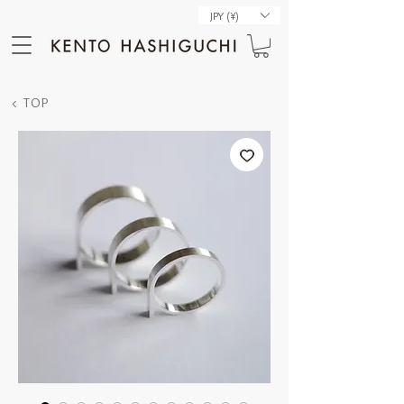
JPY (¥)
< TOP