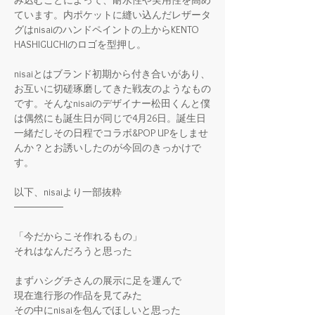
み込むことによって、耐水性や実用性を高め
ています。内ポケットに縫い込んだレザータ
グはnisaiのハンドペイントの上からKENTO
HASHIGUCHIのロゴを型押し。
nisaiとはブランド初期から付き合いがあり、
お互いに切磋琢磨してきた戦友のようなもの
です。そんなnisaiのデザイナー松田くんと僕
は偶然にも誕生日が同じで4月26日。誕生日
一緒だしその日程でコラボ&POP UPをしませ
んか？とお誘いしたのが今回のきっかけで
す。
以下、nisaiより一部抜粋
───────
「今だからこそ作れるもの」
それはなんだろうと思った
まずハシグチさんの展示に足を運んで
現在進行形の作品を見てみた
その中にnisaiを包んでほしいと思った