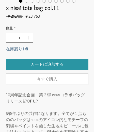
× nisai tote bag col.11
通
セ
 ￥29,700 
￥23,760
常
ー
価
ル
数量
*
格
価
格
在庫残り1点
カートに追加する
今すぐ購入
10周年記念企画 第３弾 nisaiコラボバッグ
リリース&POP UP
約8年ぶりの共作になります。全てが１点も
ののバッグはnisaiのアイコン的なモチーフの
刺繍やペイントを施した生地をビニールに包