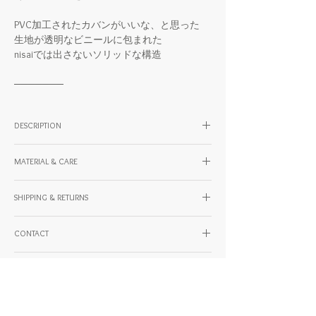
PVC加工されたカバンがいいな、と思った
生地が透明なビニールに包まれた
nisaiでは出さないソリッドな構造
───────
DESCRIPTION
SIZE
MATERIAL & CARE
W36 × H37 × D8.5 × 紐65 cm
・内ポケット×1 (W23 × H23 cm)
素材：cotton / PVC
着画モデル身長 176cm
SHIPPING & RETURNS
原産国：JAPAN
国内と海外の配送や決済方法については、以
CONTACT
下のURLよりご確認ください。
https://www.kentohashiguchi.com/shipping
製品に関する様々なご不明点や配送に関する
GIFTING
ご質問など、お困りのことがあればお気軽に
基本的に返品や交換等は承っておりません
ご連絡ください。
大切なギフトでのご検討ありがとうござい
が、初期不良など、場合によって返品や交換
ます。
等の対応が可能です。お気軽にご連絡くださ