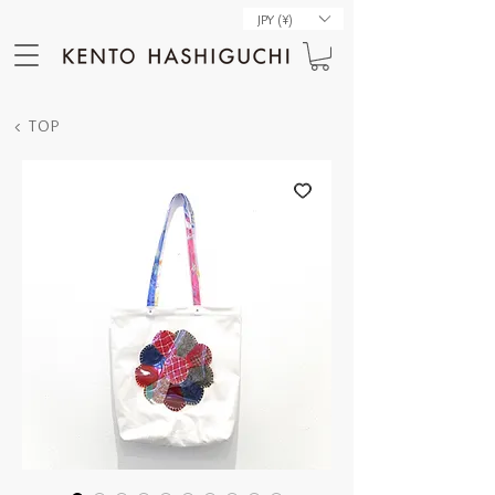
JPY (¥)
< TOP