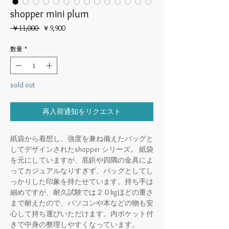
shopper mini plum
通
セ
 ￥11,000 
￥9,900
常
ー
価
ル
数量
*
格
価
格
sold out
再入荷通知をリクエスト
紙袋から着想し、強度を兼ね備えたバッグと
してデザインされたshopper シリーズ。 紙袋
を元にしていますが、底鋲や四隅の金具によ
ってカジュアルなりすぎず、バッグとしてし
っかりした印象を持たせています。持ち手は
細めですが、耐久試験では２０kgほどの重さ
まで耐えたので、パソコンや本などの物も安
心して持ち運びいただけます。内ポケット付
きで中身の整理しやすくなっています。