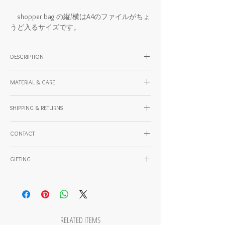
shopper bag の縦/横はA4のファイルがちょ
うど入るサイズです。
DESCRIPTION
MATERIAL & CARE
SHOPPER BAGS SIZE GUIDE
https://www.kentohashiguchi.com/post/shopp
素材：ラミネート帆布（撥水）
er-bags-size-guide
SHIPPING & RETURNS
原産国：JAPAN
国内と海外の配送や決済方法については、以
SIZE
※ラミネート帆布は岡山県の倉敷にある工場
CONTACT
下のURLよりご確認ください。
・横型：W33 × H26 × D11 × 紐54 cm
から直接仕入れた国産品です。自然由来の素
https://www.kentohashiguchi.com/shipping
・縦型：W26 × H33 × D11 × 紐54 cm
製品に関する様々なご不明点や配送に関する
材を使用しているため、特性上最初から細か
返品・キャンセルについて：お客様のご都合
・内ポケット×1 (W19 × H16 cm)
GIFTING
ご質問など、お困りのことがあればお気軽に
な傷や色むら、若干の厚みの差が見受けられ
による返品・キャンセルは可能です。送料お
Weight：230g
ご連絡ください。
る場合がございます。予めご了承ください。
大切なギフトでのご検討ありがとうござい
よび手数料はお客様ご負担となり、到着後3
ます。
日以内・未使用・付属品完備の場合に限りま
・作品に関するご質問
メンテナンス：
す。
・配送に関するご質問
お取扱いに関しては以下の注意事項をお読み
KENTO HASHIGUCHIでは下記のギフティング
不良品について：ご注文内容と異なる商品
・お支払い方法に関するご質問
ください。製品の特性をご理解いただいた上
RELATED ITEMS
プランをご用意しております。ギフト希望の
や、配送時に破損・不良があった場合は、在