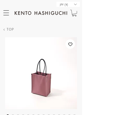
JPY (¥)
< TOP