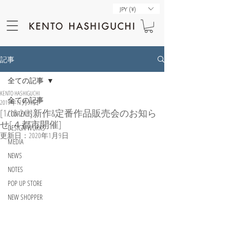
JPY (¥)
記事
全ての記事
KENTO HASHIGUCHI
全ての記事
2019年12月23日
[1/10-2/3]新作&定番作品販売会のお知ら
CONTENTS
せ[４都市開催]
DESIGN WORKS
更新日：
2020年1月9日
MEDIA
NEWS
NOTES
POP UP STORE
NEW SHOPPER