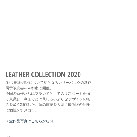
LEATHER COLLECTION 2020
KENTO HASHIGUCHIにおいて初となるレザーバッグの新作
展示販売会を４都市で開催。
今回の新作たちはブランドとしてのリスタートを強
く意識し、今までとは異なる小ぶりな デザインのも
のを多く制作した。革の質感を大切に最低限の意匠
で個性を引き出す。
▷全作品写真はこちらから◁