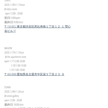
TOKYO 
2020.1.10fri-1.13mon 
@ ebisu room
 open 12:00 - 20:00 
初日14:00open 
最終日18:00close
〒150-0022 東京都渋谷区恵比寿南１丁目１２−１ 瑩心
会ビル 1F
NAGOYA 
2020.1.17fri-1.19sun
 @ the apartment store 
open 1.1712:00-20:00
          1.1811:00-19:00
        1.1911:00-18:00
〒460-0008 愛知県名古屋市中区栄５丁目２３−９
OSAKA 
2020.1.24fri-1.26sun    
@ siroiro.gallery 
open 12:00 - 20:00 
最終日 18:00close