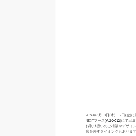
2026年6月10日(水)~12日
NEXTブース(
W2-X012
)にて出
お取り扱いのご相談やデザイン
席を外すタイミングもありま