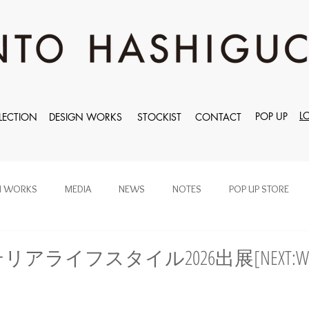
L
POP UP
LECTION
DESIGN WORKS
STOCKIST
CONTACT
N WORKS
MEDIA
NEWS
NOTES
POP UP STORE
インテリアライフスタイル2026出展[NEXT:W2-