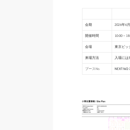
会期
2026年
開催時間
10:00－
会場
東京ビッ
来場方法
入場には
ブースNo.
NEXT:W