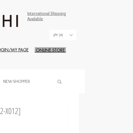
International Shipping
Available
JPY (¥)
OGIN/MY PAGE
ONLINE STORE
NEW SHOPPER
X012]