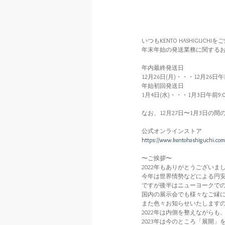
いつもKENTO HASHIGUC
年末年始の発送業務に関する
年内最終発送日
12月26日(月)・・・12月2
年始初回発送日
1月4日(水)・・・1月3日午前
なお、12月27日〜1月3日
公式オンラインストア
https://www.kentohashiguchi.com
〜ご挨拶〜
2022年もありがとうございま
今年は世界情勢などによる円
ですが後半はニューヨークで
国内の展示会でも様々なご縁に
また色々お知らせいたします
2022年は内側を整えながら
2023年は今のところ「展開