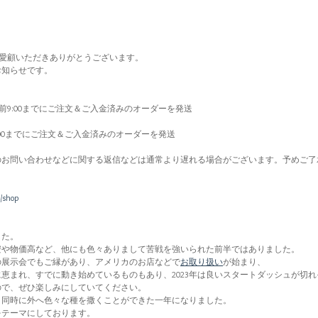
HIをご愛顧いただきありがとうございます。
お知らせです。
6日午前9:00までにご注文＆ご入金済みのオーダーを発送
9:00までにご注文＆ご入金済みのオーダーを発送
の間のお問い合わせなどに関する返信などは通常より遅れる場合がございます。予めご
/shop
した。
安や物価高など、他にも色々ありまして苦戦を強いられた前半ではありました。
の展示会でもご縁があり、アメリカのお店などで
お取り扱い
が始まり、
恵まれ、すでに動き始めているものもあり、2023年は良いスタートダッシュが切
ので、ぜひ楽しみにしていてください。
も、同時に外へ色々な種を撒くことができた一年になりました。
」をテーマにしております。