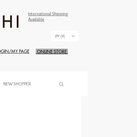
International Shipping
Available
JPY (¥)
OGIN/MY PAGE
ONLINE STORE
NEW SHOPPER