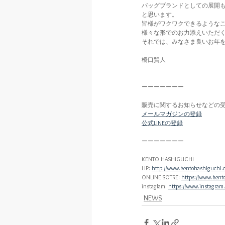
バッグブランドとしての展開
と思います。
皆様がワクワクできるような
様々な形でのお力添えいただ
それでは、みなさま良いお年
橋口賢人
ーーーーーーー
販売に関するお知らせなどの
メールマガジンの登録
公式LINEの登録
ーーーーーーー
KENTO HASHIGUCHI
HP: 
http://www.kentohashiguchi.
ONLINE SOTRE: 
https://www.kent
instaglam: 
https://www.instagram
NEWS