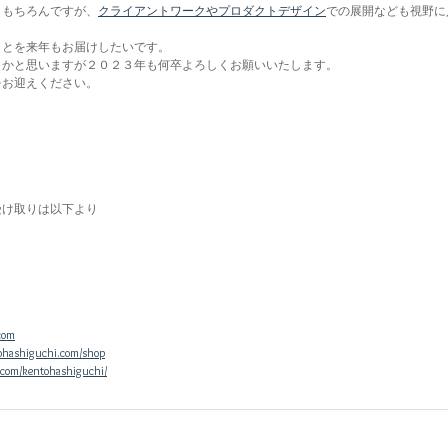
ももちろんですが、
クライアントワークやプロダクトデザイン
での展開なども視野に
ことを来年もお届けしたいです。
くかと思いますが２０２３年も何卒よろしくお願いいたします。
をお迎えください。
受け取りは以下より
com
ohashiguchi.com/shop
.com/kentohashiguchi/