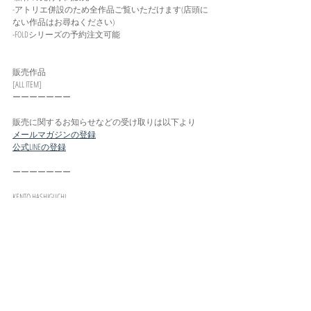
-アトリエ併設のため全作品ご覧いただけます(店頭に
ない作品はお尋ねください)
-FOLDシリーズの予約注文可能
販売作品
[ALL ITEM]
ーーーーーーー
販売に関するお知らせなどの受け取りは以下より
メールマガジンの登録
公式LINEの登録
ーーーーーーー
KENTO HASHIGUCHI
HP: 
http://www.kentohashiguchi.com
ONLINE SOTRE: 
https://www.kentohashiguchi.com/shop
instaglam: 
https://www.instagram.com/kentohashiguchi/
NEWS