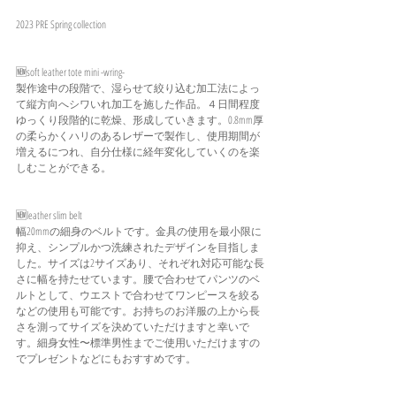
2023 PRE Spring collection
🆕soft leather tote mini -wring-
製作途中の段階で、湿らせて絞り込む加工法によっ
て縦方向へシワいれ加工を施した作品。４日間程度
ゆっくり段階的に乾燥、形成していきます。0.8mm厚
の柔らかくハリのあるレザーで製作し、使用期間が
増えるにつれ、自分仕様に経年変化していくのを楽
しむことができる。
🆕leather slim belt 
幅20mmの細身のベルトです。金具の使用を最小限に
抑え、シンプルかつ洗練されたデザインを目指しま
した。サイズは2サイズあり、それぞれ対応可能な長
さに幅を持たせています。腰で合わせてパンツのベ
ルトとして、ウエストで合わせてワンピースを絞る
などの使用も可能です。お持ちのお洋服の上から長
さを測ってサイズを決めていただけますと幸いで
す。細身女性〜標準男性までご使用いただけますの
でプレゼントなどにもおすすめです。