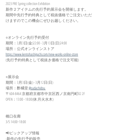
2023 PRE Spring collection Exhibition
新作２アイテムの先行予約展示会を開催します。
期間中先行予約特典として税抜価格でご注文いただ
けますのでこの機会にぜひお越しください。
○オンライン先行予約受付
期間：3月3日(金)22:00 - 3月13日(日)24:00
場所：公式オンラインストア
https://www.kentohashiguchi.com/new-works-online-store
(先行予約特典として税抜き価格で注文可能)
○展示会
期間：3月3日(金) - 3月12日(日)
場所：酢橘堂 
@sudachidou 
〒604-8464 京都府京都市中京区西ノ京南円町82 2F
OPEN：13:00 - 18:00(休:月火水木)
橋口在廊
3/5 14:00~18:00
📢ピックアップ情報
-新作の先行予約販売