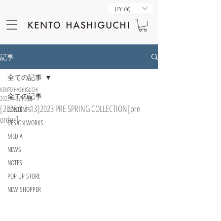
JPY (¥)
記事
全ての記事
KENTO HASHIGUCHI
全ての記事
2023年3月5日
[2023.3.3-13]2023 PRE SPRING COLLECTION[pre
CONTENTS
order]
DESIGN WORKS
MEDIA
NEWS
NOTES
POP UP STORE
NEW SHOPPER