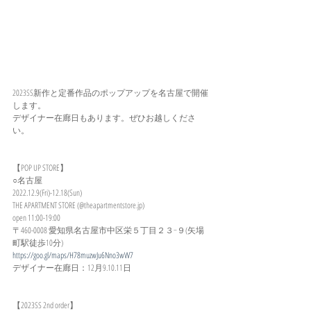
2023SS新作と定番作品のポップアップを名古屋で開催
します。
デザイナー在廊日もあります。ぜひお越しくださ
い。
【POP UP STORE】
○名古屋
2022.12.9(Fri)-12.18(Sun)
THE APARTMENT STORE (@theapartmentstore.jp)
open 11:00-19:00
〒460-0008 愛知県名古屋市中区栄５丁目２３−９(矢場
町駅徒歩10分)
https://goo.gl/maps/H78muzwJu6Nno3wW7
デザイナー在廊日：12月9.10.11日
【2023SS 2nd order】