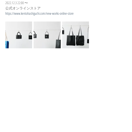
2022.12.3 22:00 〜
公式オンラインストア
https://www.kentohashiguchi.com/new-works-online-store