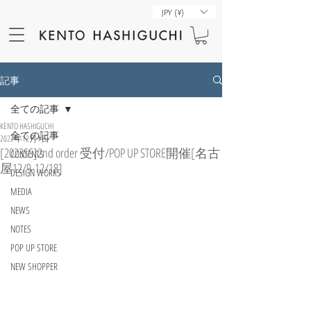
JPY (¥)
記事
全ての記事
KENTO HASHIGUCHI
全ての記事
2022年12月1日
[2023SS]2nd order 受付/POP UP STORE開催[名古
CONTENTS
屋12/9-12/18]
DESIGN WORKS
MEDIA
NEWS
NOTES
POP UP STORE
NEW SHOPPER