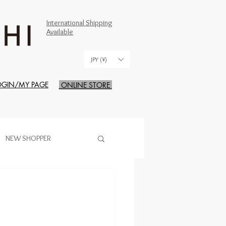
International Shipping
Available
JPY (¥)
OGIN/MY PAGE
ONLINE STORE
NEW SHOPPER