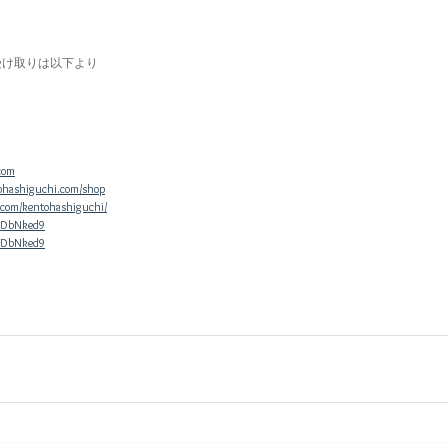
受け取りは以下より
com
ohashiguchi.com/shop
.com/kentohashiguchi/
epDbNked9
epDbNked9