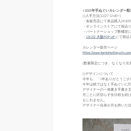
○2025年手ぬぐいカレンダー配
◻︎入手方法(12/27 12:00~)
・各販売店にて単品購入(¥1870(
・オンラインストアにて税込11
・パートナーショップ酢橘堂にて
・
1/6-2/2 大阪POP UP 
にて税込1
カレンダー販売ページ
https://www.kentohashiguchi.com
(数量限定につき、なくなり次
◻︎デザインについて
今年も、「1年ありがとうご
今年は紙ではなく手ぬぐいに
デザイナーの一発書き手書き
月ごとに区切らず全日程を続
もしれません。
デザイナー自身が月を跨いだ