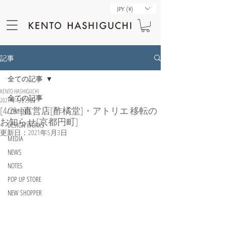
JPY (¥)
記事
全ての記事
KENTO HASHIGUCHI
全ての記事
2021年4月23日
[4/29~]直営店[酢橘堂]・アトリエ 移転の
CONTENTS
お知らせ[京都円町]
DESIGN WORKS
更新日：
2021年5月3日
MEDIA
NEWS
NOTES
POP UP STORE
NEW SHOPPER