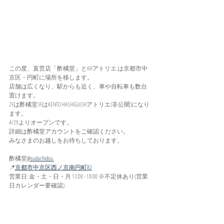
この度、直営店「酢橘堂」とKHアトリエ は京都市中
京区・円町に場所を移します。
店舗は広くなり、駅からも近く、車や自転車も数台
置けます。
2Fは酢橘堂3FはKENTO HASHIGUCHIアトリエ(非公開)になり
ます。
4/29よりオープンです。
詳細は酢橘堂アカウントをご確認ください。
みなさまのお越しをお待ちしております。
酢橘堂
@sudachidou 
📍
京都市中京区西ノ京南円町82
営業日: 金・土・日・月 13:00 - 18:00 ※不定休あり(営業
日カレンダー要確認)