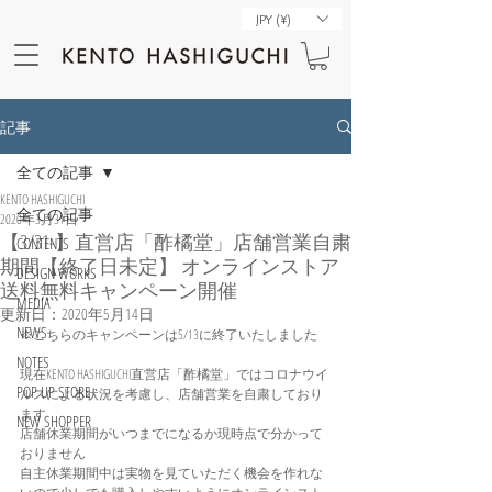
JPY (¥)
記事
全ての記事
KENTO HASHIGUCHI
全ての記事
2020年3月31日
【3/31-】直営店「酢橘堂」店舗営業自粛
CONTENTS
期間【終了日未定】 オンラインストア
DESIGN WORKS
送料無料キャンペーン開催
MEDIA
更新日：
2020年5月14日
NEWS
※こちらのキャンペーンは5/13に終了いたしました
NOTES
現在KENTO HASHIGUCHI直営店「酢橘堂」ではコロナウイ
POP UP STORE
ルスによる状況を考慮し、店舗営業を自粛しており
ます
NEW SHOPPER
店舗休業期間がいつまでになるか現時点で分かって
おりません
自主休業期間中は実物を見ていただく機会を作れな