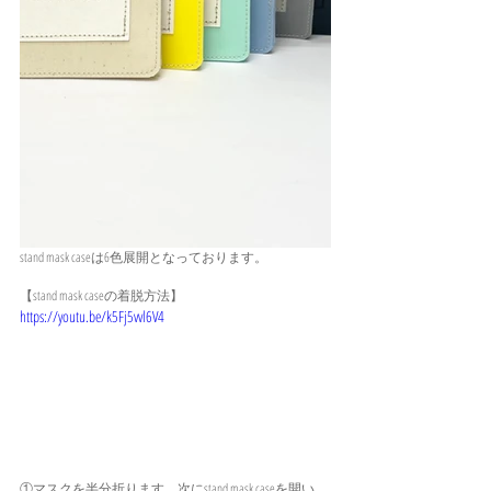
stand mask caseは6色展開となっております。
【stand mask caseの着脱方法】
https://youtu.be/k5Fj5vvl6V4
①マスクを半分折ります。次にstand mask caseを開い