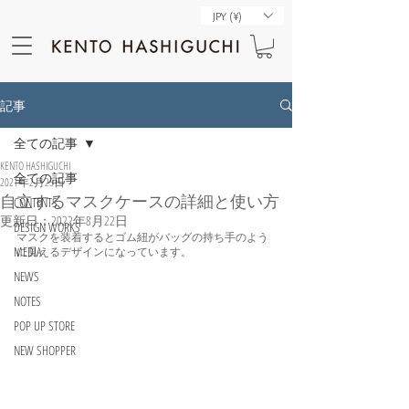
JPY (¥)
記事
全ての記事
KENTO HASHIGUCHI
全ての記事
2021年2月25日
自立するマスクケースの詳細と使い方
CONTENTS
更新日：
2022年8月22日
DESIGN WORKS
マスクを装着するとゴム紐がバッグの持ち手のよう
MEDIA
に見えるデザインになっています。
NEWS
NOTES
POP UP STORE
NEW SHOPPER