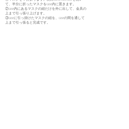
て、半分に折ったマスクをcase内に置きます。
②case内にあるマスクの紐だけを外に出して、金具の
上まで引っ張り上げます。
③caseに引っ掛けたマスクの紐を、caseの間を通して
上まで引っ張ると完成です。
慣れるとかなりスムーズに着脱できます。
ーーーーーーー
販売に関するお知らせなどの受け取りは以下より
メールマガジンの登録
公式LINEの登録