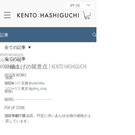
JPY (¥)
記事
全ての記事
KENTO HASHIGUCHI
全ての記事
2022年4月24日
#007 値上げの留意点 | KENTO HASHIGUCHI
CONTENTS
DESIGN WORKS
個展
MEDIA
5/13〜5/23 京都 
@sudachidou
5/27〜5/29 東京 
@gallery_stoop
NEWS
NOTES
----------------------------------------------------
POP UP STORE
NEW SHOPPER
2022年春、原油高、円安に伴いあらゆる物の価格が上
昇しています。