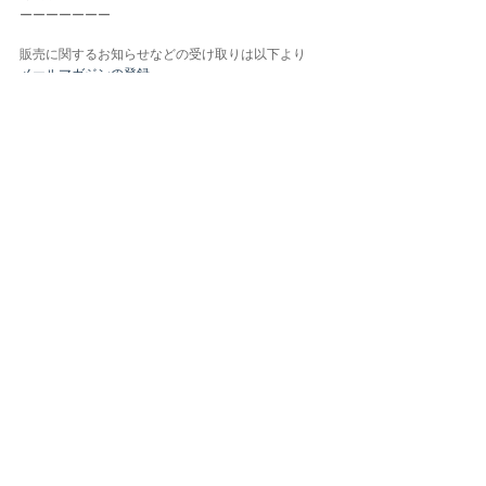
ーーーーーーー
販売に関するお知らせなどの受け取りは以下より
メールマガジンの登録
公式LINEの登録
ーーーーーーー
KENTO HASHIGUCHI
HP: 
http://www.kentohashiguchi.com
ONLINE SOTRE: 
https://www.kentohashiguchi.com/shop
instaglam: 
https://www.instagram.com/kentohashiguchi/
NOTES
最新記事
すべて表示