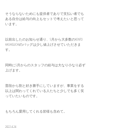
そうならないためにも提供者でありで支払い者でも
ある自分は給与の向上もセットで考えたいと思って
います。
以前出したのお知らせ通り、5月から大多数のKENTO 
HASHIGUCHIのバッグは少し値上げさせていただきま
す。
同時に5月からのスタッフの給与は大なり小なり必ず
上げます。
普段から割と好き勝手にしていますが、事業をする
以上は関わってくれている人たちと少しでも多く笑
っていたいものです。
もちろん愛用してくれる皆様も含めて。
2022.4.24