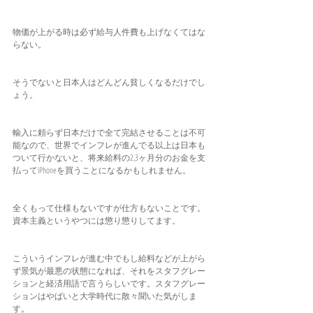
物価が上がる時は必ず給与人件費も上げなくてはな
らない。
そうでないと日本人はどんどん貧しくなるだけでし
ょう。
輸入に頼らず日本だけで全て完結させることは不可
能なので、世界でインフレが進んでる以上は日本も
ついて行かないと、将来給料の2,3ヶ月分のお金を支
払ってiPhoneを買うことになるかもしれません。
全くもって仕様もないですが仕方もないことです。
資本主義というやつには懲り懲りしてます。
こういうインフレが進む中でもし給料などが上がら
ず景気が最悪の状態になれば、それをスタフグレー
ションと経済用語で言うらしいです。スタフグレー
ションはやばいと大学時代に散々聞いた気がしま
す。