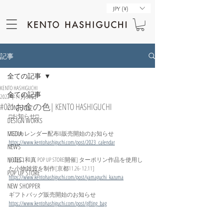
JPY (¥)
記事
全ての記事
KENTO HASHIGUCHI
全ての記事
2022年11月20日
#021 お金の色| KENTO HASHIGUCHI
CONTENTS
□お知らせ□
DESIGN WORKS
MEDIA
2023カレンダー配布&販売開始のお知らせ
https://www.kentohashiguchi.com/post/2023_calendar
NEWS
NOTES
[×山口和真 POP UP STORE開催] ターポリン作品を使用し
た小物雑貨を制作[京都11.26- 12.11]
POP UP STORE
https://www.kentohashiguchi.com/post/yamaguchi_kazuma
NEW SHOPPER
ギフトバッグ販売開始のお知らせ
https://www.kentohashiguchi.com/post/gifting_bag