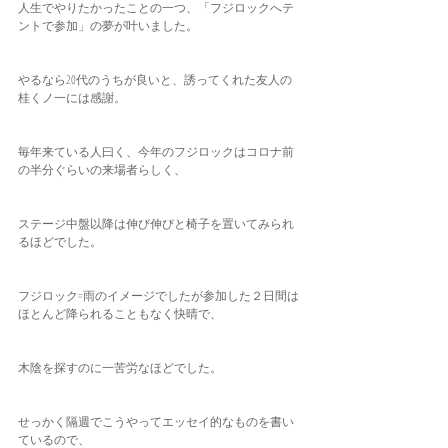
人生でやりたかったことの一つ、「フジロックへテ
ントで参加」の夢が叶いました。
やるなら20代のうちが良いと、誘ってくれた友人の
桂くノ一には感謝。
毎年来ている人曰く、今年のフジロックはコロナ前
の半分ぐらいの来場者らしく、
ステージ中盤以降は伸び伸びと椅子を置いてみられ
るほどでした。
フジロック=雨のイメージでしたが参加した２日間は
ほとんど降られることもなく快晴で、
木陰を探すのに一苦労なほどでした。
せっかく隔週でこうやってエッセイ的なものを書い
ているので、