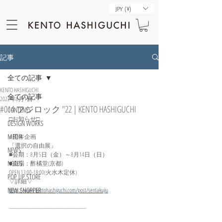
JPY (¥)
記事
全ての記事
KENTO HASHIGUCHI
全ての記事
2022年8月1日
#014 フジロック "22 | KENTO HASHIGUCHI
CONTENTS
□お知らせ□
DESIGN WORKS
MEDIA
○周年企画
「選択の自由展」
NEWS
■会期：8月5日（金）～8月14日（日）
NOTES
■会場：酢橘堂(京都)
OPEN 13:00-18:00(火水木定休)
POP UP STORE
▽詳細▽
NEW SHOPPER
https://www.kentohashiguchi.com/post/sentakujiu
----------------------------------------------------